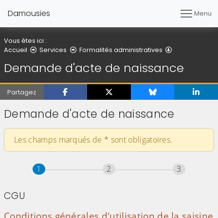
Damousies
Menu
Vous êtes ici :
Demande d'ac
Accueil
Services
Formalités administratives
Demande d'acte de naissance
Partagez
Demande d'acte de naissance
Les champs marqués de
*
sont obligatoires.
Étape
sur 3
Étape
sur 3
Étape
sur 3
1
2
3
CGU
Conditions générales d'utilisation de la saisine