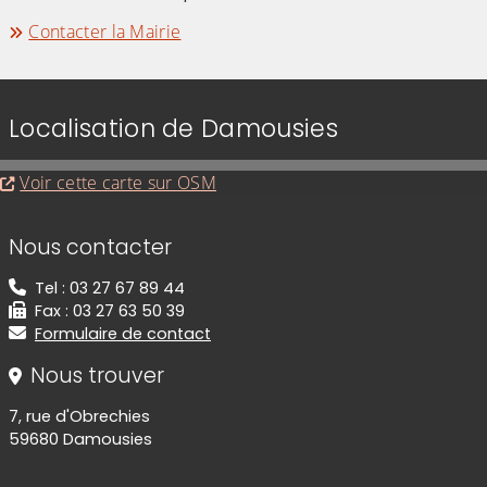
Contacter la Mairie
Localisation de Damousies
Evitez la carte interactive ci-après et aller au
Voir cette carte sur OSM
Informations de contact
Nous contacter
Tel : 03 27 67 89 44
Fax : 03 27 63 50 39
Formulaire de contact
Nous trouver
7, rue d'Obrechies
59680 Damousies