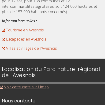
pour 12 ans, pour 138 communes et 12
intercommunalités signataires, soit 124 000 hectares et
plus de 157 000 habitants concernés).
Informations utiles :
Tourisme en Avesnois
Escapades en Avesnois
Villes et villages de l'Avesnois
Localisation du Parc naturel régional
de l'Avesnois
Evitez la carte interactive ci-après et aller au 
Voir cette carte sur Umap
Informations de contact
Nous contacter