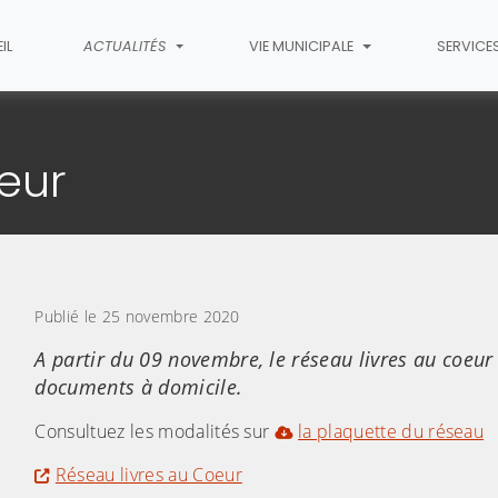
IL
ACTUALITÉS
VIE MUNICIPALE
SERVICE
cle
oeur
Publié le 25 novembre 2020
A partir du 09 novembre, le réseau livres au coeur
documents à domicile.
Consultuez les modalités sur
la plaquette du réseau
Réseau livres au Coeur