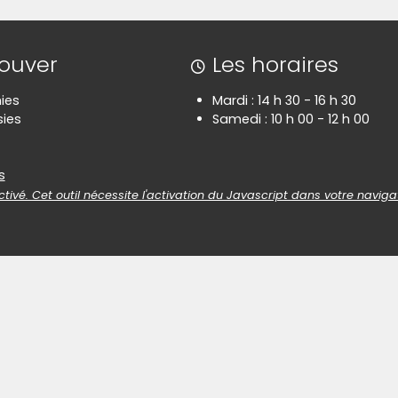
rouver
Les horaires
ies
Mardi : 14 h 30 - 16 h 30
ies
Samedi : 10 h 00 - 12 h 00
es
s
tivé. Cet outil nécessite l'activation du Javascript dans votre naviga