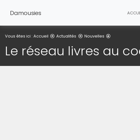
Damousies
ACCUE
Détail de l'arti
Vous êtes ici :
Accueil
Actualités
Nouvelles
Le réseau livres au c
(Cliquez sur l'image pour l'agrandir)